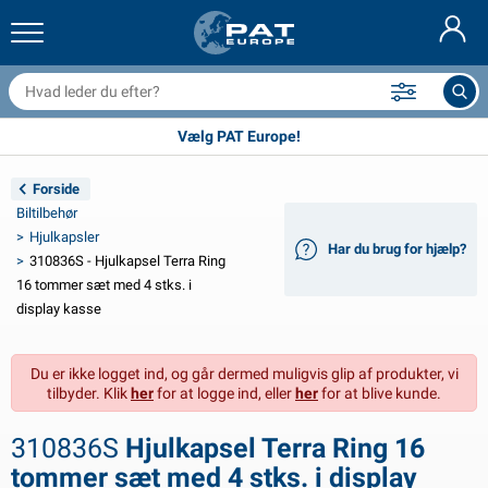
railernet & tilbehør
il indvendig
eskyttelsesetuier
ortøjning
amper
ykeltilbehør
asStop® produkter
Brandslukker & brandtæpper
Nederlands
resseninger
il udvendig
ampingvogn & autocamper udvendig
nkering
otorcykeltilbehør
Vælg PAT Europe!
Deutsch
lektrisk udstyr til trailer
atteriopladere & solprodukter
ampingvogn & bobil invendig
æksdele og beslag
dendørs
Forside
English
Biltilbehør
railer Belysning
mformere
lektricitet
roge og sjækler
ærktøj
Hjulkapsler
Har du brug for hjælp?
310836S - Hjulkapsel Terra Ring
Français
railer Belysning Aspöck
2V & 24V tilbehør
ilbehør til gas
ejlsport
abelbindere
16 tommer sæt med 4 stks. i
display kasse
Svenska
railer Belysning Radex
il- og topbetræk
usstand
ikkerhed
iverse
Du er ikke logget ind, og går dermed muligvis glip af produkter, vi
ED-belysning for tilhengere
ilværktøj
edligeholdelsesprodukter
eparation og vedligeholdelse
VARTA®
Norsk
tilbyder. Klik
her
for at logge ind, eller
her
for at blive kunde.
railer panel
ilpærer
eknisk tilbehør
eb
ørskilte
Suomalainen
310836S
Hjulkapsel Terra Ring 16
eflektorer
ikringer
elt tilbehør
eskyttelse covers og tilbehør
tommer sæt med 4 stks. i display