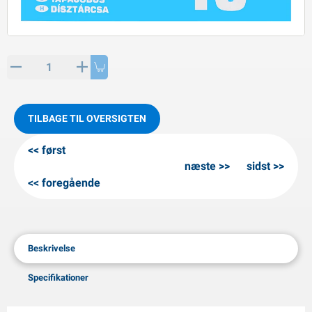
PP artikler
interprodukter
L-KO artikler
nekæder
TILBAGE TIL OVERSIGTEN
først
næste
sidst
foregående
Beskrivelse
Specifikationer