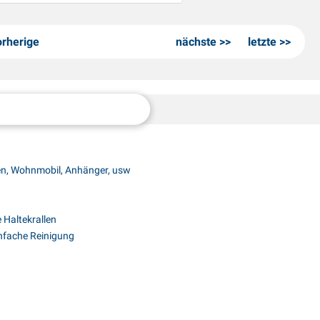
orherige
nächste
letzte
en, Wohnmobil, Anhänger, usw
 Haltekrallen
infache Reinigung