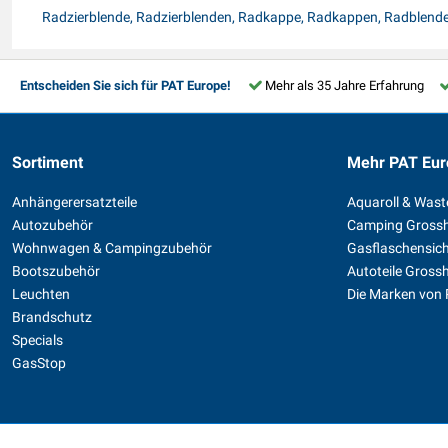
Radzierblende, Radzierblenden, Radkappe, Radkappen, Radblend
Entscheiden Sie sich für PAT Europe!
Mehr als 35 Jahre Erfahrung
Sortiment
Mehr PAT Eur
Anhängerersatzteile
Aquaroll & Was
Autozubehör
Camping Gross
Wohnwagen & Campingzubehör
Gasflaschensic
Bootszubehör
Autoteile Gross
Leuchten
Die Marken von
Brandschutz
Specials
GasStop