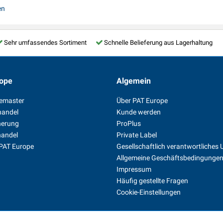
en
Sehr umfassendes Sortiment
Schnelle Belieferung aus Lagerhaltung
ope
Algemein
temaster
Über PAT Europe
handel
Kunde werden
herung
ProPlus
handel
Private Label
 PAT Europe
Gesellschaftlich verantwortliche
Allgemeine Geschäftsbedingunge
Impressum
Häufig gestellte Fragen
Cookie-Einstellungen