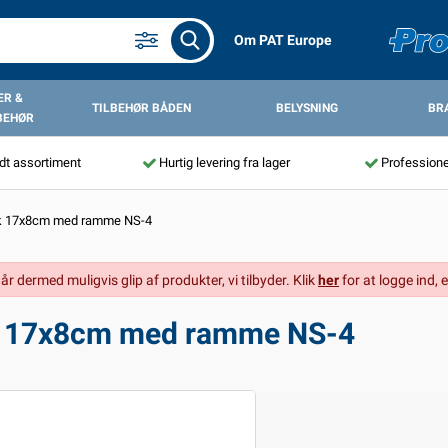
Om PAT Europe
R &
TILBEHØR BÅDEN
BELYSNING
BR
BEHØR
dt assortiment
Hurtig levering fra lager
Professione
isk 17x8cm med ramme NS-4
går dermed muligvis glip af produkter, vi tilbyder. Klik
her
for at logge ind, e
sk 17x8cm med ramme NS-4