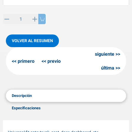
rtículos de SPP
roductos para invierno
rtículos AL-KO
adenas invernales
VOLVER AL RESUMEN
siguiente
primero
previo
última
Descripción
Especificaciones