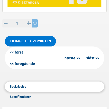
PP artikler
interprodukter
L-KO artikler
nekæder
TILBAGE TIL OVERSIGTEN
først
næste
sidst
foregående
Beskrivelse
Specifikationer