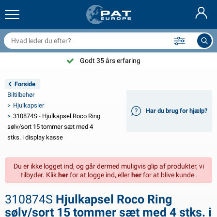
railernet & tilbehør
il indvendig
eskyttelsesetuier
ortøjning
amper
ykeltilbehør
asStop® produkter
Brandslukker & brandtæpper
Nederlands
resseninger
il udvendig
ampingvogn & autocamper udvendig
nkering
otorcykeltilbehør
Godt 35 års erfaring
Deutsch
lektrisk udstyr til trailer
atteriopladere & solprodukter
ampingvogn & bobil invendig
æksdele og beslag
dendørs
Forside
English
Biltilbehør
railer Belysning
mformere
lektricitet
roge og sjækler
ærktøj
Hjulkapsler
Har du brug for hjælp?
310874S - Hjulkapsel Roco Ring
Français
railer Belysning Aspöck
2V & 24V tilbehør
ilbehør til gas
ejlsport
abelbindere
sølv/sort 15 tommer sæt med 4
stks. i display kasse
Svenska
railer Belysning Radex
il- og topbetræk
usstand
ikkerhed
iverse
Du er ikke logget ind, og går dermed muligvis glip af produkter, vi
ED-belysning for tilhengere
ilværktøj
edligeholdelsesprodukter
eparation og vedligeholdelse
VARTA®
Norsk
tilbyder. Klik
her
for at logge ind, eller
her
for at blive kunde.
railer panel
ilpærer
eknisk tilbehør
eb
ørskilte
Suomalainen
310874S
Hjulkapsel Roco Ring
eflektorer
ikringer
elt tilbehør
eskyttelse covers og tilbehør
sølv/sort 15 tommer sæt med 4 stks. i