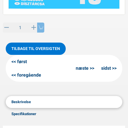
PP artikler
interprodukter
L-KO artikler
nekæder
TILBAGE TIL OVERSIGTEN
først
næste
sidst
foregående
Beskrivelse
Specifikationer