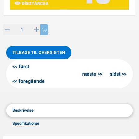
PP artikler
interprodukter
L-KO artikler
nekæder
TILBAGE TIL OVERSIGTEN
først
næste
sidst
foregående
Beskrivelse
Specifikationer