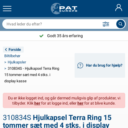
railernet & tilbehør
il indvendig
eskyttelsesetuier
ortøjning
amper
ykeltilbehør
asStop® produkter
Brandslukker & brandtæpper
Nederlands
resseninger
il udvendig
ampingvogn & autocamper udvendig
nkering
otorcykeltilbehør
Godt 35 års erfaring
Deutsch
lektrisk udstyr til trailer
atteriopladere & solprodukter
ampingvogn & bobil invendig
æksdele og beslag
dendørs
Forside
English
Biltilbehør
railer Belysning
mformere
lektricitet
roge og sjækler
ærktøj
Hjulkapsler
Har du brug for hjælp?
310834S - Hjulkapsel Terra Ring
Français
railer Belysning Aspöck
2V & 24V tilbehør
ilbehør til gas
ejlsport
abelbindere
15 tommer sæt med 4 stks. i
display kasse
Svenska
railer Belysning Radex
il- og topbetræk
usstand
ikkerhed
iverse
Du er ikke logget ind, og går dermed muligvis glip af produkter, vi
ED-belysning for tilhengere
ilværktøj
edligeholdelsesprodukter
eparation og vedligeholdelse
VARTA®
Norsk
tilbyder. Klik
her
for at logge ind, eller
her
for at blive kunde.
railer panel
ilpærer
eknisk tilbehør
eb
ørskilte
Suomalainen
310834S
Hjulkapsel Terra Ring 15
eflektorer
ikringer
elt tilbehør
eskyttelse covers og tilbehør
tommer sæt med 4 stks. i display