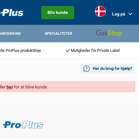
Bliv kunde
Log på
ANDSIKRING
SPECIALITETER
lle ProPlus-produktlinje
Muligheder for Private Label
Har du brug for hjælp?
ller
her
for at blive kunde.