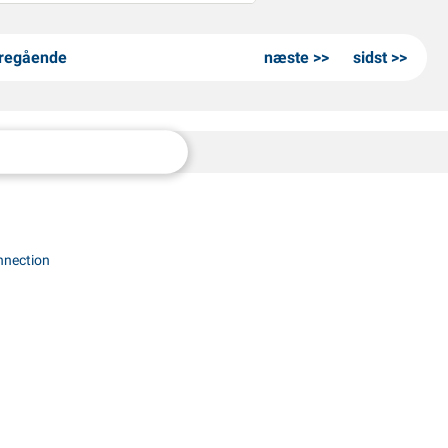
regående
næste
sidst
nnection