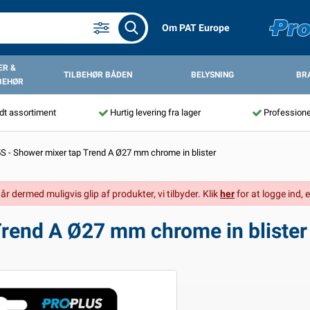
Om PAT Europe
R &
TILBEHØR BÅDEN
BELYSNING
BR
BEHØR
dt assortiment
Hurtig levering fra lager
Professione
 - Shower mixer tap Trend A Ø27 mm chrome in blister
går dermed muligvis glip af produkter, vi tilbyder. Klik
her
for at logge ind, e
rend A Ø27 mm chrome in blister