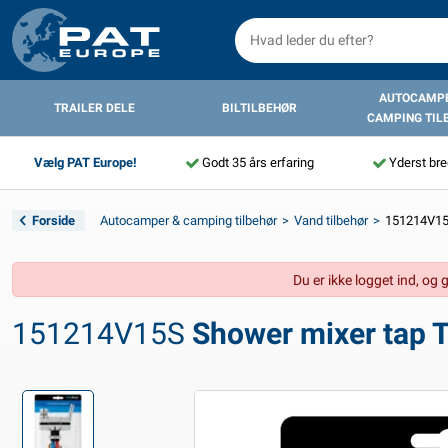
AUTOCAMPE
TRAILER DELE
BILTILBEHØR
CAMPING TIL
Vælg PAT Europe!
Godt 35 års erfaring
Yderst bre
Forside
Autocamper & camping tilbehør
Vand tilbehør
151214V15S
Du er ikke logget ind, og 
151214V15S
Shower mixer tap T