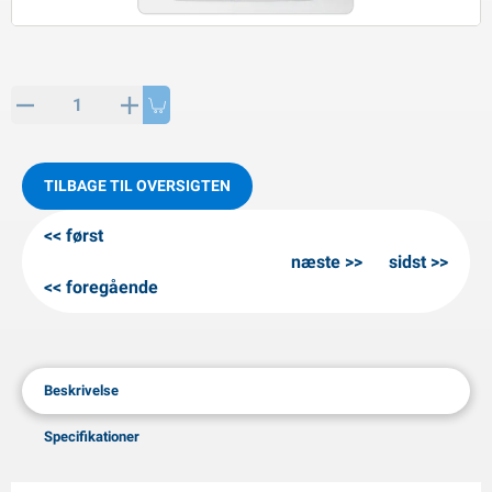
PP artikler
interprodukter
L-KO artikler
nekæder
TILBAGE TIL OVERSIGTEN
først
næste
sidst
foregående
Beskrivelse
Specifikationer