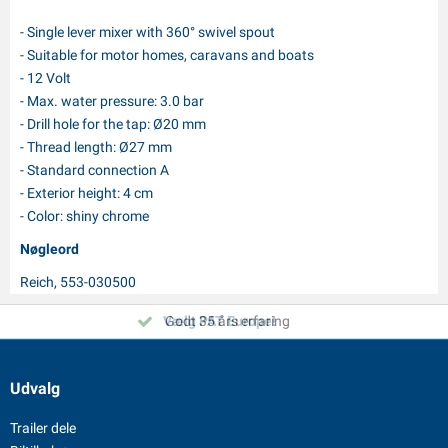
- Single lever mixer with 360° swivel spout
- Suitable for motor homes, caravans and boats
- 12 Volt
- Max. water pressure: 3.0 bar
- Drill hole for the tap: Ø20 mm
- Thread length: Ø27 mm
- Standard connection A
- Exterior height: 4 cm
- Color: shiny chrome
Nøgleord
Reich, 553-030500
Vælg PAT Europe!
Godt 35 års erfaring
Udvalg
Trailer dele