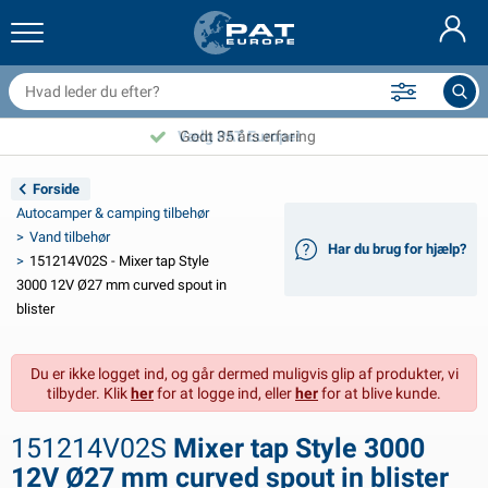
railernet & tilbehør
il indvendig
eskyttelsesetuier
ortøjning
amper
ykeltilbehør
asStop® produkter
Brandslukker & brandtæpper
Nederlands
resseninger
il udvendig
ampingvogn & autocamper udvendig
nkering
otorcykeltilbehør
Vælg PAT Europe!
Godt 35 års erfaring
Deutsch
lektrisk udstyr til trailer
atteriopladere & solprodukter
ampingvogn & bobil invendig
æksdele og beslag
dendørs
Forside
English
Autocamper & camping tilbehør
railer Belysning
mformere
lektricitet
roge og sjækler
ærktøj
Vand tilbehør
Har du brug for hjælp?
151214V02S - Mixer tap Style
Français
railer Belysning Aspöck
2V & 24V tilbehør
ilbehør til gas
ejlsport
abelbindere
3000 12V Ø27 mm curved spout in
blister
Svenska
railer Belysning Radex
il- og topbetræk
usstand
ikkerhed
iverse
Du er ikke logget ind, og går dermed muligvis glip af produkter, vi
ED-belysning for tilhengere
ilværktøj
edligeholdelsesprodukter
eparation og vedligeholdelse
VARTA®
Norsk
tilbyder. Klik
her
for at logge ind, eller
her
for at blive kunde.
railer panel
ilpærer
eknisk tilbehør
eb
ørskilte
Suomalainen
151214V02S
Mixer tap Style 3000
eflektorer
ikringer
elt tilbehør
eskyttelse covers og tilbehør
12V Ø27 mm curved spout in blister