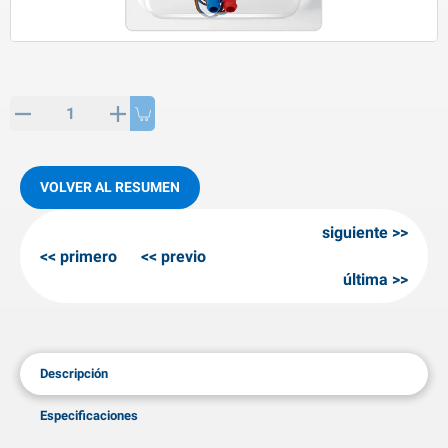
rtículos de SPP
roductos para invierno
rtículos AL-KO
adenas invernales
VOLVER AL RESUMEN
siguiente
primero
previo
última
Descripción
Especificaciones