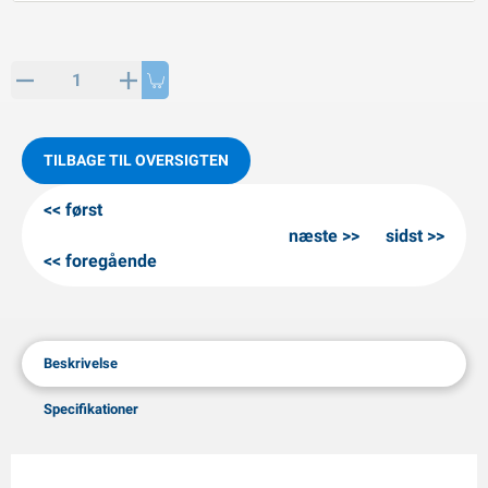
PP artikler
interprodukter
L-KO artikler
nekæder
TILBAGE TIL OVERSIGTEN
først
næste
sidst
foregående
Beskrivelse
Specifikationer