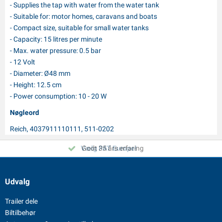
- Supplies the tap with water from the water tank
- Suitable for: motor homes, caravans and boats
- Compact size, suitable for small water tanks
- Capacity: 15 litres per minute
- Max. water pressure: 0.5 bar
- 12 Volt
- Diameter: Ø48 mm
- Height: 12.5 cm
- Power consumption: 10 - 20 W
Nøgleord
Reich, 4037911110111, 511-0202
Vælg PAT Europe!
Godt 35 års erfaring
Udvalg
Trailer dele
Biltilbehør