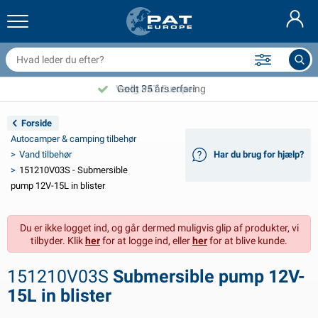
railernet & tilbehør
il indvendig
eskyttelsesetuier
ortøjning
amper
ykeltilbehør
asStop® produkter
Brandslukker & brandtæpper
Nederlands
resseninger
il udvendig
ampingvogn & autocamper udvendig
nkering
otorcykeltilbehør
Vælg PAT Europe!
Godt 35 års erfaring
Deutsch
lektrisk udstyr til trailer
atteriopladere & solprodukter
ampingvogn & bobil invendig
æksdele og beslag
dendørs
Forside
English
Autocamper & camping tilbehør
railer Belysning
mformere
lektricitet
roge og sjækler
ærktøj
Vand tilbehør
Har du brug for hjælp?
151210V03S - Submersible
Français
railer Belysning Aspöck
2V & 24V tilbehør
ilbehør til gas
ejlsport
abelbindere
pump 12V-15L in blister
Svenska
railer Belysning Radex
il- og topbetræk
usstand
ikkerhed
iverse
Du er ikke logget ind, og går dermed muligvis glip af produkter, vi
tilbyder. Klik
her
for at logge ind, eller
her
for at blive kunde.
ED-belysning for tilhengere
ilværktøj
edligeholdelsesprodukter
eparation og vedligeholdelse
VARTA®
Norsk
151210V03S
Submersible pump 12V-
railer panel
ilpærer
eknisk tilbehør
eb
ørskilte
Suomalainen
15L in blister
eflektorer
ikringer
elt tilbehør
eskyttelse covers og tilbehør