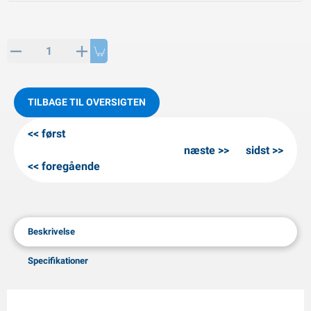
PP artikler
interprodukter
L-KO artikler
nekæder
TILBAGE TIL OVERSIGTEN
først
næste
sidst
foregående
Beskrivelse
Specifikationer