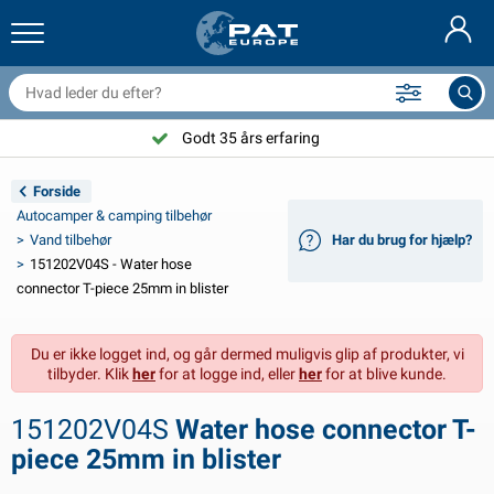
railernet & tilbehør
il indvendig
eskyttelsesetuier
ortøjning
amper
ykeltilbehør
asStop® produkter
Brandslukker & brandtæpper
Nederlands
resseninger
il udvendig
ampingvogn & autocamper udvendig
nkering
otorcykeltilbehør
Godt 35 års erfaring
Deutsch
lektrisk udstyr til trailer
atteriopladere & solprodukter
ampingvogn & bobil invendig
æksdele og beslag
dendørs
Forside
English
Autocamper & camping tilbehør
railer Belysning
mformere
lektricitet
roge og sjækler
ærktøj
Vand tilbehør
Har du brug for hjælp?
151202V04S - Water hose
Français
railer Belysning Aspöck
2V & 24V tilbehør
ilbehør til gas
ejlsport
abelbindere
connector T-piece 25mm in blister
Svenska
railer Belysning Radex
il- og topbetræk
usstand
ikkerhed
iverse
Du er ikke logget ind, og går dermed muligvis glip af produkter, vi
tilbyder. Klik
her
for at logge ind, eller
her
for at blive kunde.
ED-belysning for tilhengere
ilværktøj
edligeholdelsesprodukter
eparation og vedligeholdelse
VARTA®
Norsk
151202V04S
Water hose connector T-
railer panel
ilpærer
eknisk tilbehør
eb
ørskilte
Suomalainen
piece 25mm in blister
eflektorer
ikringer
elt tilbehør
eskyttelse covers og tilbehør