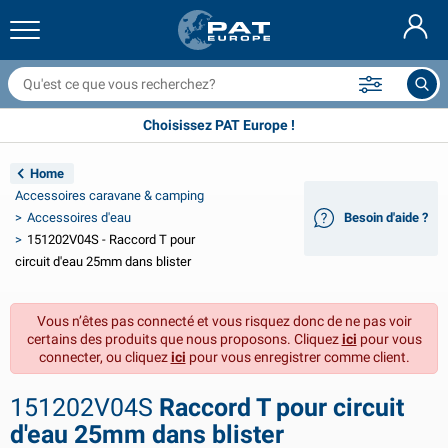
ilets couvre remorque & accessoires
ntérieur de voiture
ousses de protection
marrage
ampes
xtincteurs & couvertures anti feu
ccessoires de vélo
roduits GasStop®
Nederlands
âches
xtérieur de voiture
xtérieur de caravane & camping-car
ouillage
ccessoires moto
Plus de 35 ans d'expérience
Choisissez PAT Europe !
Deutsch
ièces électriques pour remorque
hargeurs de batterie & solaire
ntérieur de caravane & camping-car
quipement de pont
lein air
Home
English
Accessoires caravane & camping
clairage de remorque
onvertisseurs
lectricité
rochets et manilles
utils
Accessoires d'eau
Besoin d'aide ?
151202V04S - Raccord T pour
Svenska
clairage de remorque Aspöck
ccessoires 12V & 24V
ccessoires gaz
port de voile
olliers de serrage
circuit d'eau 25mm dans blister
Norsk
clairage de remorque Radex
ousses & demi-housses voiture
énage
écurité
ivers
Vous n’êtes pas connecté et vous risquez donc de ne pas voir
certains des produits que nous proposons. Cliquez
ici
pour vous
clairage de remorque LED
utillage
roduits de maintenance
éparation et entretien
VARTA®
Dansk
connecter, ou cliquez
ici
pour vous enregistrer comme client.
anneau d'éclairage de remorque
mpoules pour voitures
ccessoires techniques
ordage
laques de porte
Suomalainen
151202V04S
Raccord T pour circuit
d'eau 25mm dans blister
éflecteurs
usibles
ccessoires de tente
ousses de protection et accessoires