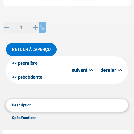
rticles des SPP
roduits hivernaux
rticles des AL-KO
haînes à neige
RETOUR À L'APERÇU
première
suivant
dernier
précédente
Description
Spécifications