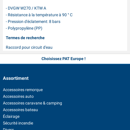
- DVGW W270 / KTW A
- Résistance à la température à 90 ° C
- Pression d'éclatement: 8 bars
- Polypropylène (PP)
Termes de recherche
Raccord pour circuit d'eau
Plus de 35 ans d'expérience
Choisissez PAT Europe !
Assortiment
Accessoires remorque
Accessoires auto
Accessoires caravane & camping
Accessoires bateau
Éclairage
Sécurité incendie
Divers