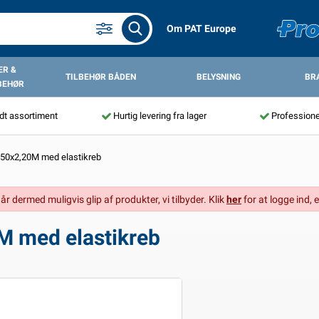
Om PAT Europe
R &
TILBEHØR BÅDEN
BELYSNING
BR
BEHØR
dt assortiment
Hurtig levering fra lager
Professione
,50x2,20M med elastikreb
går dermed muligvis glip af produkter, vi tilbyder. Klik
her
for at logge ind, e
 med elastikreb