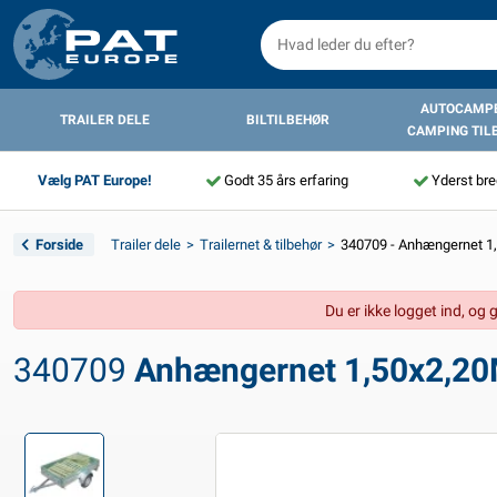
AUTOCAMPE
TRAILER DELE
BILTILBEHØR
CAMPING TIL
Vælg PAT Europe!
Godt 35 års erfaring
Yderst bre
Forside
Trailer dele
Trailernet & tilbehør
340709 - Anhængernet 1
Du er ikke logget ind, og 
340709
Anhængernet 1,50x2,20M