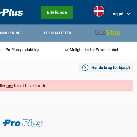
Bliv kunde
Log på
ANDSIKRING
SPECIALITETER
lle ProPlus-produktlinje
Muligheder for Private Label
Har du brug for hjælp?
ller
her
for at blive kunde.