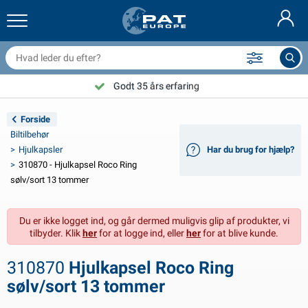
railernet & tilbehør
il indvendig
eskyttelsesetuier
ortøjning
amper
ykeltilbehør
asStop® produkter
Brandslukker & brandtæpper
Nederlands
resseninger
il udvendig
ampingvogn & autocamper udvendig
nkering
otorcykeltilbehør
Vælg PAT Europe!
Godt 35 års erfaring
Deutsch
lektrisk udstyr til trailer
atteriopladere & solprodukter
ampingvogn & bobil invendig
æksdele og beslag
dendørs
Forside
English
Biltilbehør
railer Belysning
mformere
lektricitet
roge og sjækler
ærktøj
Hjulkapsler
Har du brug for hjælp?
310870 - Hjulkapsel Roco Ring
Français
railer Belysning Aspöck
2V & 24V tilbehør
ilbehør til gas
ejlsport
abelbindere
sølv/sort 13 tommer
Svenska
railer Belysning Radex
il- og topbetræk
usstand
ikkerhed
iverse
Du er ikke logget ind, og går dermed muligvis glip af produkter, vi
tilbyder. Klik
her
for at logge ind, eller
her
for at blive kunde.
ED-belysning for tilhengere
ilværktøj
edligeholdelsesprodukter
eparation og vedligeholdelse
VARTA®
Norsk
310870
Hjulkapsel Roco Ring
railer panel
ilpærer
eknisk tilbehør
eb
ørskilte
Suomalainen
sølv/sort 13 tommer
eflektorer
ikringer
elt tilbehør
eskyttelse covers og tilbehør