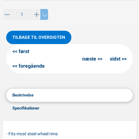
PP artikler
interprodukter
L-KO artikler
nekæder
TILBAGE TIL OVERSIGTEN
først
næste
sidst
foregående
Beskrivelse
Specifikationer
- Fits most steel wheel rims