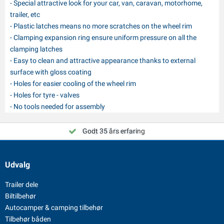
- Special attractive look for your car, van, caravan, motorhome,
trailer, etc
- Plastic latches means no more scratches on the wheel rim
- Clamping expansion ring ensure uniform pressure on all the
clamping latches
- Easy to clean and attractive appearance thanks to external
surface with gloss coating
- Holes for easier cooling of the wheel rim
- Holes for tyre - valves
- No tools needed for assembly
Vælg PAT Europe!
Godt 35 års erfaring
Udvalg
Trailer dele
Biltilbehør
Autocamper & camping tilbehør
Tilbehør båden