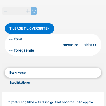
PP artikler
interprodukter
L-KO artikler
nekæder
TILBAGE TIL OVERSIGTEN
først
næste
sidst
foregående
Beskrivelse
Specifikationer
- Polyester bag filled with Silica gel that absorbs up to approx.