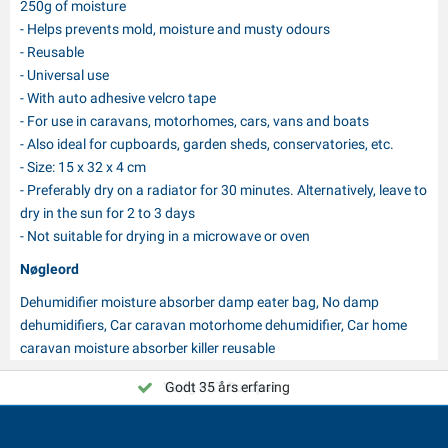
250g of moisture
- Helps prevents mold, moisture and musty odours
- Reusable
- Universal use
- With auto adhesive velcro tape
- For use in caravans, motorhomes, cars, vans and boats
- Also ideal for cupboards, garden sheds, conservatories, etc.
- Size: 15 x 32 x 4 cm
- Preferably dry on a radiator for 30 minutes. Alternatively, leave to
dry in the sun for 2 to 3 days
- Not suitable for drying in a microwave or oven
Nøgleord
Dehumidifier moisture absorber damp eater bag, No damp
dehumidifiers, Car caravan motorhome dehumidifier, Car home
caravan moisture absorber killer reusable
Vælg PAT Europe!
Godt 35 års erfaring