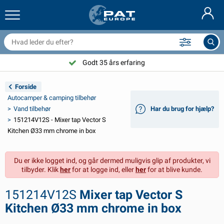
railernet & tilbehør
il indvendig
eskyttelsesetuier
ortøjning
amper
ykeltilbehør
asStop® produkter
Brandslukker & brandtæpper
Nederlands
resseninger
il udvendig
ampingvogn & autocamper udvendig
nkering
otorcykeltilbehør
Godt 35 års erfaring
Deutsch
lektrisk udstyr til trailer
atteriopladere & solprodukter
ampingvogn & bobil invendig
æksdele og beslag
dendørs
Forside
English
Autocamper & camping tilbehør
railer Belysning
mformere
lektricitet
roge og sjækler
ærktøj
Vand tilbehør
Har du brug for hjælp?
151214V12S - Mixer tap Vector S
Français
railer Belysning Aspöck
2V & 24V tilbehør
ilbehør til gas
ejlsport
abelbindere
Kitchen Ø33 mm chrome in box
Svenska
railer Belysning Radex
il- og topbetræk
usstand
ikkerhed
iverse
Du er ikke logget ind, og går dermed muligvis glip af produkter, vi
tilbyder. Klik
her
for at logge ind, eller
her
for at blive kunde.
ED-belysning for tilhengere
ilværktøj
edligeholdelsesprodukter
eparation og vedligeholdelse
VARTA®
Norsk
151214V12S
Mixer tap Vector S
railer panel
ilpærer
eknisk tilbehør
eb
ørskilte
Suomalainen
Kitchen Ø33 mm chrome in box
eflektorer
ikringer
elt tilbehør
eskyttelse covers og tilbehør