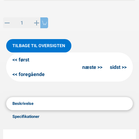
PP artikler
interprodukter
L-KO artikler
nekæder
TILBAGE TIL OVERSIGTEN
først
næste
sidst
foregående
Beskrivelse
Specifikationer