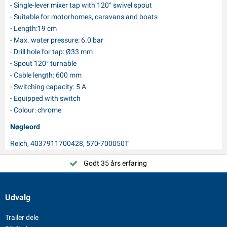
- Single-lever mixer tap with 120° swivel spout
- Suitable for motorhomes, caravans and boats
- Length:19 cm
- Max. water pressure: 6.0 bar
- Drill hole for tap: Ø33 mm
- Spout 120° turnable
- Cable length: 600 mm
- Switching capacity: 5 A
- Equipped with switch
- Colour: chrome
Nøgleord
Reich, 4037911700428, 570-700050T
Vælg PAT Europe!
Godt 35 års erfaring
Udvalg
Trailer dele