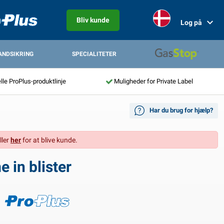
Bliv kunde
Log på
ANDSIKRING
SPECIALITETER
lle ProPlus-produktlinje
Muligheder for Private Label
Har du brug for hjælp?
ller
her
for at blive kunde.
 in blister