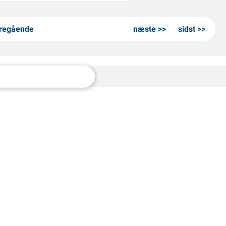
regående
næste
sidst