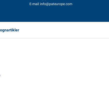
E-mail:
info@pateurope.com
vognartikler