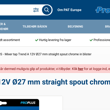
Om PAT Europe
R &
TILBEHØR BÅDEN
BELYSNING
BR
BEHØR
dt assortiment
Hurtig levering fra lager
Professione
 - Mixer tap Trend A 12V Ø27 mm straight spout chrome in blister
går dermed muligvis glip af produkter, vi tilbyder. Klik
her
for at logge ind, e
12V Ø27 mm straight spout chrome