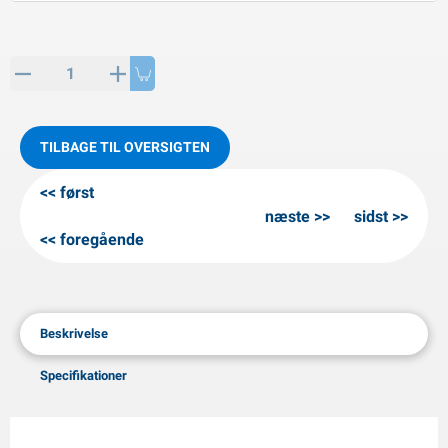
PP artikler
interprodukter
L-KO artikler
nekæder
TILBAGE TIL OVERSIGTEN
først
næste
sidst
foregående
Beskrivelse
Specifikationer