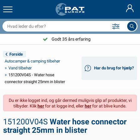
railernet & tilbehør
il indvendig
eskyttelsesetuier
ortøjning
amper
ykeltilbehør
asStop® produkter
Brandslukker & brandtæpper
Nederlands
resseninger
il udvendig
ampingvogn & autocamper udvendig
nkering
otorcykeltilbehør
Godt 35 års erfaring
Deutsch
lektrisk udstyr til trailer
atteriopladere & solprodukter
ampingvogn & bobil invendig
æksdele og beslag
dendørs
Forside
English
Autocamper & camping tilbehør
railer Belysning
mformere
lektricitet
roge og sjækler
ærktøj
Vand tilbehør
Har du brug for hjælp?
151200V04S - Water hose
Français
railer Belysning Aspöck
2V & 24V tilbehør
ilbehør til gas
ejlsport
abelbindere
connector straight 25mm in blister
Svenska
railer Belysning Radex
il- og topbetræk
usstand
ikkerhed
iverse
Du er ikke logget ind, og går dermed muligvis glip af produkter, vi
tilbyder. Klik
her
for at logge ind, eller
her
for at blive kunde.
ED-belysning for tilhengere
ilværktøj
edligeholdelsesprodukter
eparation og vedligeholdelse
VARTA®
Norsk
151200V04S
Water hose connector
railer panel
ilpærer
eknisk tilbehør
eb
ørskilte
Suomalainen
straight 25mm in blister
eflektorer
ikringer
elt tilbehør
eskyttelse covers og tilbehør