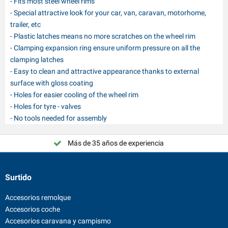
- Fits most steel wheel rims
- Special attractive look for your car, van, caravan, motorhome,
trailer, etc
- Plastic latches means no more scratches on the wheel rim
- Clamping expansion ring ensure uniform pressure on all the
clamping latches
- Easy to clean and attractive appearance thanks to external
surface with gloss coating
- Holes for easier cooling of the wheel rim
- Holes for tyre - valves
- No tools needed for assembly
Más de 35 años de experiencia
¡Elija PAT Europe!
Surtido
Accesorios remolque
Accesorios coche
Accesorios caravana y campismo