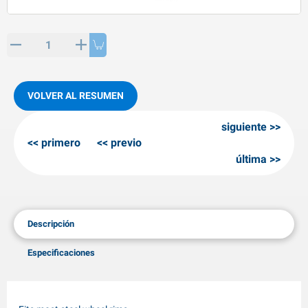
rtículos de SPP
roductos para invierno
rtículos AL-KO
adenas invernales
VOLVER AL RESUMEN
siguiente
primero
previo
última
Descripción
Especificaciones