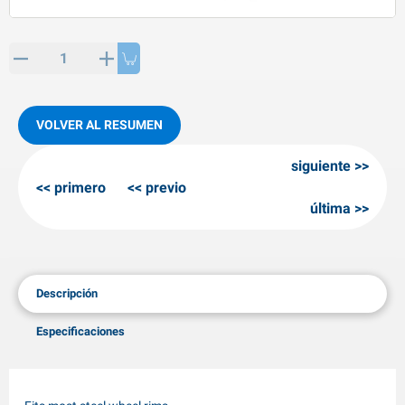
rtículos de SPP
roductos para invierno
rtículos AL-KO
adenas invernales
VOLVER AL RESUMEN
siguiente
primero
previo
última
Descripción
Especificaciones