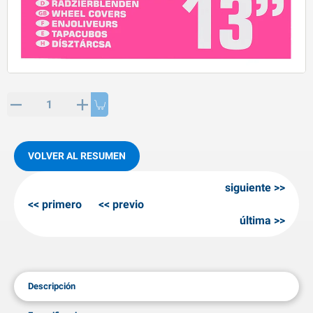
rtículos de SPP
roductos para invierno
rtículos AL-KO
adenas invernales
VOLVER AL RESUMEN
siguiente
primero
previo
última
Descripción