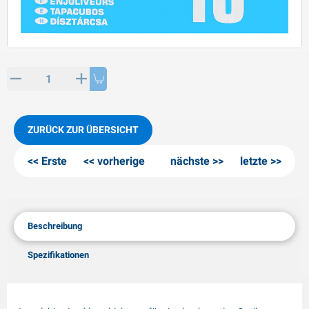
PP Artikel
interprodukte
L-KO Artikel
chneeketten
ZURÜCK ZUR ÜBERSICHT
Erste
vorherige
nächste
letzte
Beschreibung
Spezifikationen