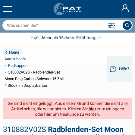
nhängernetze & Zubehör
uto Innenraum
chutzhüllen
nlegen
ampen
euerlöscher & Feuer-Löschdecken
ahrradzubehör
asStop® Produkten
Nederlands
bdeckplanen
ahrzeugaußenbereich
ohnwagen & Wohnmobil außenbereich
nkern
otorradzubehör
Entscheiden Sie sich für PAT Europe!
Mehr als 35 Jahre Erfahrung
English
nhängerelektrik
atterieladegeräte & Solarartikel
ohnwagen & Wohnmobil innenbereich
eckausstattung und Beschläge
m Freien
Home
Français
Autozubehör
nhänger beleuchtung
pannungswandler
lektrizität
aken und Schäkel
erkzeuge
Radkappen
Hilfe?
310882V02S - Radblenden-Set
Svenska
nhänger Beleuchtung Aspöck
2V & 24V Zubehör
as zubehör
egelsport
abelbinder
Moon Ring Carbon Schwarz 16 Zoll
4 Stück im Displaykarton
Norsk
nhänger Beleuchtung Radex
uto-Ganz- & Halbgaragen
aushalt
icherheit
iverses
Sie sind nicht eingeloggt. Aus diesem Grund können Sie nicht alle
nhängerbeleuchtung LED
utowerkzeuge
flegeprodukte
eparatur Pflege
VARTA®
Dansk
Artikel sehen, die wir anbieten. Klicken Sie
hier
zum einloggen
oder
hier
um Neukunde zu werden.
eleuchtungstafel
utolampen
echnisches zubehör
eil
ürschilder
Suomalainen
310882V02S
Radblenden-Set Moon
eflektoren
icherungen
elt zubehör
lanen und Zubehör