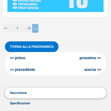
rticoli di SPP
rodotti invernali
rticoli di AL-KO
neeuwkettingen
TORNA ALLA PANORAMICA
primo
prossimo
precedente
scorsa
Descrizione
Specificazioni