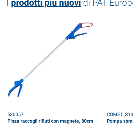
I
prodotti più nuovi
di PAT Europ
580057
COMET_S13
Pinza raccogli rifiuti con magnete, 80cm
Pompa somm