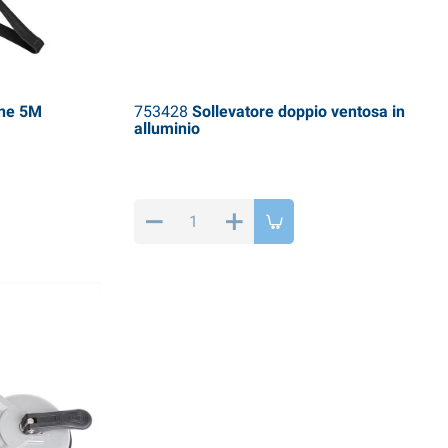
one 5M
753428
Sollevatore doppio ventosa in
alluminio