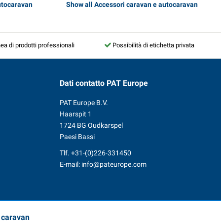
utocaravan
Show all Accessori caravan e autocaravan
nea di prodotti professionali
Possibilità di etichetta privata
Dati contatto
PAT Europe
PAT Europe B.V.
Haarspit 1
1724 BG Oudkarspel
Paesi Bassi
Tlf.
+31-(0)226-331450
E-mail:
info@pateurope.com
e caravan