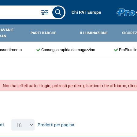
Chi PAT Europe
RAVAN E
PARTI BARCHE
ILLUMINAZIONE
SICUREZ
VAN
assortimento
Consegna rapida da magazzino
ProPlus li
Non hai effettuato il login; potresti perdere gli articoli che offriamo; clic
ati
Prodotti per pagina