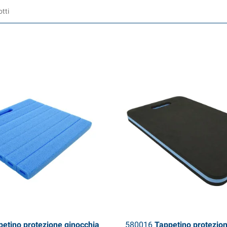
etino protezione ginocchia
580016
Tappetino protezion