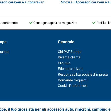
ssori caravan e autocaravan
Show all Accessori caravan e a
assortimento
Consegna rapida da magazzino
ProPlus li
rope
Generale
Europe
Chi PAT Europe
Diventa cliente
ProPlus
Etichetta privata
Responsabilità sociale d'impresa
Domande frequenti
Cookie Preferences
pe, il tuo grossista per gli accessori auto, rimorchi, camping 