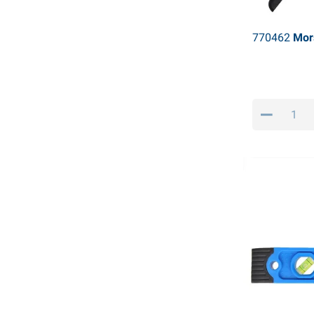
770462
Mors