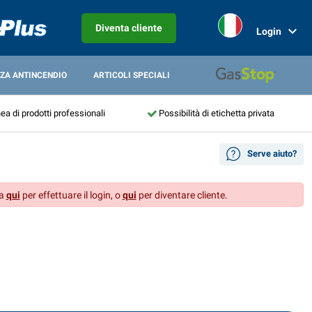
Diventa cliente
Login
ZA ANTINCENDIO
ARTICOLI SPECIALI
nea di prodotti professionali
Possibilità di etichetta privata
Serve aiuto?
ca
qui
per effettuare il login, o
qui
per diventare cliente.