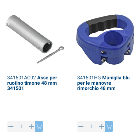
341501AC02
Asse per
341501HG
Maniglia blu
ruotino timone 48 mm
per le manovre
341501
rimorchio 48 mm