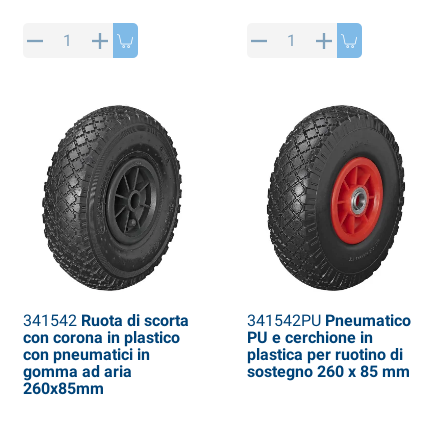
rticoli di SPP
rodotti invernali
rticoli di AL-KO
neeuwkettingen
341542
Ruota di scorta
341542PU
Pneumatico
con corona in plastico
PU e cerchione in
con pneumatici in
plastica per ruotino di
gomma ad aria
sostegno 260 x 85 mm
260x85mm