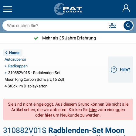
nhängernetze & Zubehör
uto Innenraum
chutzhüllen
nlegen
ampen
euerlöscher & Feuer-Löschdecken
ahrradzubehör
asStop® Produkten
Nederlands
bdeckplanen
ahrzeugaußenbereich
ohnwagen & Wohnmobil außenbereich
nkern
otorradzubehör
Mehr als 35 Jahre Erfahrung
English
nhängerelektrik
atterieladegeräte & Solarartikel
ohnwagen & Wohnmobil innenbereich
eckausstattung und Beschläge
m Freien
Home
Français
Autozubehör
nhänger beleuchtung
pannungswandler
lektrizität
aken und Schäkel
erkzeuge
Radkappen
Hilfe?
310882V01S - Radblenden-Set
Svenska
nhänger Beleuchtung Aspöck
2V & 24V Zubehör
as zubehör
egelsport
abelbinder
Moon Ring Carbon Schwarz 15 Zoll
4 Stück im Displaykarton
Norsk
nhänger Beleuchtung Radex
uto-Ganz- & Halbgaragen
aushalt
icherheit
iverses
Sie sind nicht eingeloggt. Aus diesem Grund können Sie nicht alle
nhängerbeleuchtung LED
utowerkzeuge
flegeprodukte
eparatur Pflege
VARTA®
Dansk
Artikel sehen, die wir anbieten. Klicken Sie
hier
zum einloggen
oder
hier
um Neukunde zu werden.
eleuchtungstafel
utolampen
echnisches zubehör
eil
ürschilder
Suomalainen
310882V01S
Radblenden-Set Moon
eflektoren
icherungen
elt zubehör
lanen und Zubehör