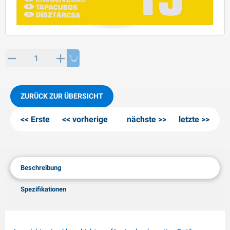
PP Artikel
interprodukte
L-KO Artikel
chneeketten
ZURÜCK ZUR ÜBERSICHT
Erste
vorherige
nächste
letzte
Beschreibung
Spezifikationen