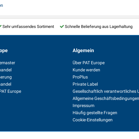
en
Sehr umfassendes Sortiment
Schnelle Belieferung aus Lagerhaltung
ope
Algemein
temaster
Über PAT Europe
handel
Kunde werden
herung
ProPlus
handel
Private Label
 PAT Europe
Gesellschaftlich verantwortliche
Allgemeine Geschäftsbedingunge
Impressum
Häufig gestellte Fragen
Cookie-Einstellungen