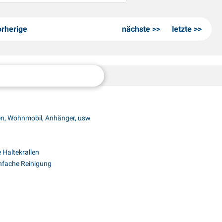
orherige
nächste
letzte
en, Wohnmobil, Anhänger, usw
 Haltekrallen
infache Reinigung