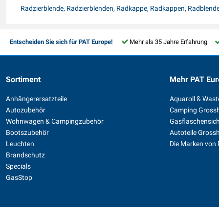
Radzierblende, Radzierblenden, Radkappe, Radkappen, Radblend
Entscheiden Sie sich für PAT Europe!
Mehr als 35 Jahre Erfahrung
Sortiment
Mehr PAT Eur
Anhängerersatzteile
Aquaroll & Was
Autozubehör
Camping Gross
Wohnwagen & Campingzubehör
Gasflaschensic
Bootszubehör
Autoteile Gross
Leuchten
Die Marken von
Brandschutz
Specials
GasStop