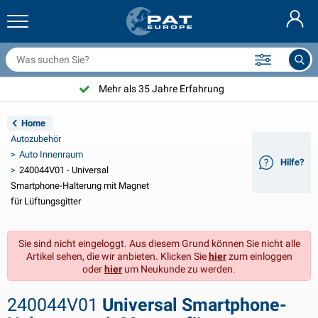
nhängernetze & Zubehör
uto Innenraum
chutzhüllen
nlegen
ampen
euerlöscher & Feuer-Löschdecken
ahrradzubehör
asStop® Produkten
Nederlands
bdeckplanen
ahrzeugaußenbereich
ohnwagen & Wohnmobil außenbereich
nkern
otorradzubehör
Mehr als 35 Jahre Erfahrung
English
nhängerelektrik
atterieladegeräte & Solarartikel
ohnwagen & Wohnmobil innenbereich
eckausstattung und Beschläge
m Freien
Home
Français
Autozubehör
nhänger beleuchtung
pannungswandler
lektrizität
aken und Schäkel
erkzeuge
Auto Innenraum
Hilfe?
240044V01 - Universal
Svenska
nhänger Beleuchtung Aspöck
2V & 24V Zubehör
as zubehör
egelsport
abelbinder
Smartphone-Halterung mit Magnet
für Lüftungsgitter
Norsk
nhänger Beleuchtung Radex
uto-Ganz- & Halbgaragen
aushalt
icherheit
iverses
Sie sind nicht eingeloggt. Aus diesem Grund können Sie nicht alle
nhängerbeleuchtung LED
utowerkzeuge
flegeprodukte
eparatur Pflege
VARTA®
Dansk
Artikel sehen, die wir anbieten. Klicken Sie
hier
zum einloggen
oder
hier
um Neukunde zu werden.
eleuchtungstafel
utolampen
echnisches zubehör
eil
ürschilder
Suomalainen
240044V01
Universal Smartphone-
eflektoren
icherungen
elt zubehör
lanen und Zubehör