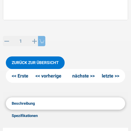
PP Artikel
interprodukte
L-KO Artikel
chneeketten
ZURÜCK ZUR ÜBERSICHT
Erste
vorherige
nächste
letzte
Beschreibung
Spezifikationen