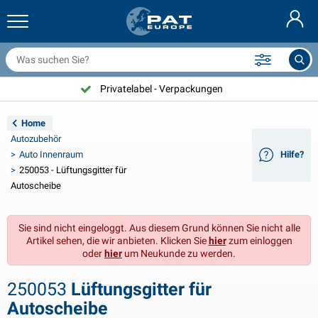
nhängernetze & Zubehör
uto Innenraum
chutzhüllen
nlegen
ampen
euerlöscher & Feuer-Löschdecken
ahrradzubehör
asStop® Produkten
Nederlands
bdeckplanen
ahrzeugaußenbereich
ohnwagen & Wohnmobil außenbereich
nkern
otorradzubehör
Privatelabel - Verpackungen
English
nhängerelektrik
atterieladegeräte & Solarartikel
ohnwagen & Wohnmobil innenbereich
eckausstattung und Beschläge
m Freien
Home
Français
Autozubehör
nhänger beleuchtung
pannungswandler
lektrizität
aken und Schäkel
erkzeuge
Auto Innenraum
Hilfe?
250053 - Lüftungsgitter für
Svenska
nhänger Beleuchtung Aspöck
2V & 24V Zubehör
as zubehör
egelsport
abelbinder
Autoscheibe
Norsk
nhänger Beleuchtung Radex
uto-Ganz- & Halbgaragen
aushalt
icherheit
iverses
Sie sind nicht eingeloggt. Aus diesem Grund können Sie nicht alle
Artikel sehen, die wir anbieten. Klicken Sie
hier
zum einloggen
nhängerbeleuchtung LED
utowerkzeuge
flegeprodukte
eparatur Pflege
VARTA®
Dansk
oder
hier
um Neukunde zu werden.
eleuchtungstafel
utolampen
echnisches zubehör
eil
ürschilder
Suomalainen
250053
Lüftungsgitter für
Autoscheibe
eflektoren
icherungen
elt zubehör
lanen und Zubehör