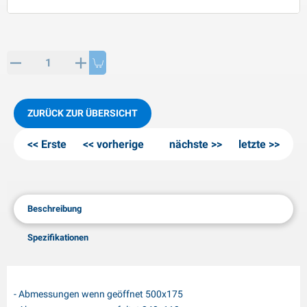
PP Artikel
interprodukte
L-KO Artikel
chneeketten
ZURÜCK ZUR ÜBERSICHT
Erste
vorherige
nächste
letzte
Beschreibung
Spezifikationen
- Abmessungen wenn geöffnet 500x175