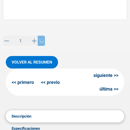
rtículos de SPP
roductos para invierno
rtículos AL-KO
adenas invernales
VOLVER AL RESUMEN
siguiente
primero
previo
última
Descripción
Especificaciones