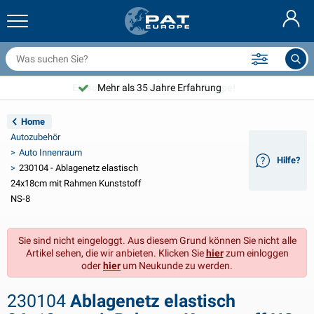
nhängernetze & Zubehör
uto Innenraum
chutzhüllen
nlegen
ampen
euerlöscher & Feuer-Löschdecken
ahrradzubehör
asStop® Produkten
Nederlands
bdeckplanen
ahrzeugaußenbereich
ohnwagen & Wohnmobil außenbereich
nkern
otorradzubehör
Entscheiden Sie sich für PAT Europe!
Mehr als 35 Jahre Erfahrung
English
nhängerelektrik
atterieladegeräte & Solarartikel
ohnwagen & Wohnmobil innenbereich
eckausstattung und Beschläge
m Freien
Home
Français
Autozubehör
nhänger beleuchtung
pannungswandler
lektrizität
aken und Schäkel
erkzeuge
Auto Innenraum
Hilfe?
230104 - Ablagenetz elastisch
Svenska
nhänger Beleuchtung Aspöck
2V & 24V Zubehör
as zubehör
egelsport
abelbinder
24x18cm mit Rahmen Kunststoff
NS-8
Norsk
nhänger Beleuchtung Radex
uto-Ganz- & Halbgaragen
aushalt
icherheit
iverses
Sie sind nicht eingeloggt. Aus diesem Grund können Sie nicht alle
nhängerbeleuchtung LED
utowerkzeuge
flegeprodukte
eparatur Pflege
VARTA®
Dansk
Artikel sehen, die wir anbieten. Klicken Sie
hier
zum einloggen
oder
hier
um Neukunde zu werden.
eleuchtungstafel
utolampen
echnisches zubehör
eil
ürschilder
Suomalainen
230104
Ablagenetz elastisch
eflektoren
icherungen
elt zubehör
lanen und Zubehör