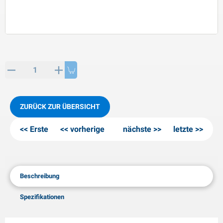
PP Artikel
interprodukte
L-KO Artikel
chneeketten
ZURÜCK ZUR ÜBERSICHT
Erste
vorherige
nächste
letzte
Beschreibung
Spezifikationen