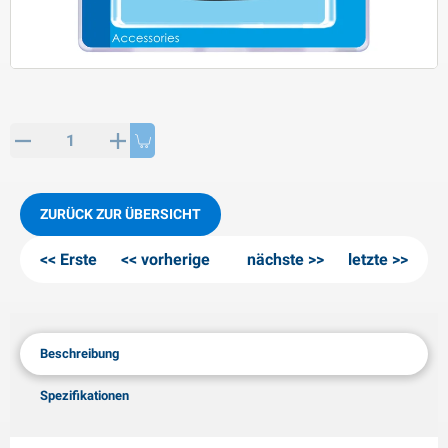
PP Artikel
interprodukte
L-KO Artikel
chneeketten
ZURÜCK ZUR ÜBERSICHT
Erste
vorherige
nächste
letzte
Beschreibung
Spezifikationen