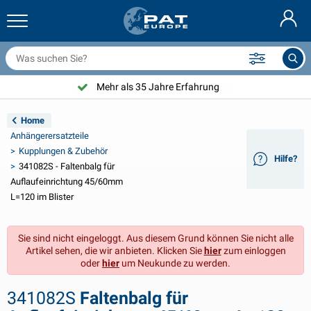
nhängernetze & Zubehör
uto Innenraum
chutzhüllen
nlegen
ampen
euerlöscher & Feuer-Löschdecken
ahrradzubehör
asStop® Produkten
Nederlands
bdeckplanen
ahrzeugaußenbereich
ohnwagen & Wohnmobil außenbereich
nkern
otorradzubehör
Mehr als 35 Jahre Erfahrung
English
nhängerelektrik
atterieladegeräte & Solarartikel
ohnwagen & Wohnmobil innenbereich
eckausstattung und Beschläge
m Freien
Home
Français
Anhängerersatzteile
nhänger beleuchtung
pannungswandler
lektrizität
aken und Schäkel
erkzeuge
Kupplungen & Zubehör
Hilfe?
341082S - Faltenbalg für
Svenska
nhänger Beleuchtung Aspöck
2V & 24V Zubehör
as zubehör
egelsport
abelbinder
Auflaufeinrichtung 45/60mm
L=120 im Blister
Norsk
nhänger Beleuchtung Radex
uto-Ganz- & Halbgaragen
aushalt
icherheit
iverses
Sie sind nicht eingeloggt. Aus diesem Grund können Sie nicht alle
nhängerbeleuchtung LED
utowerkzeuge
flegeprodukte
eparatur Pflege
VARTA®
Dansk
Artikel sehen, die wir anbieten. Klicken Sie
hier
zum einloggen
oder
hier
um Neukunde zu werden.
eleuchtungstafel
utolampen
echnisches zubehör
eil
ürschilder
Suomalainen
341082S
Faltenbalg für
eflektoren
icherungen
elt zubehör
lanen und Zubehör