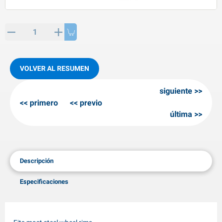
rtículos de SPP
roductos para invierno
rtículos AL-KO
adenas invernales
VOLVER AL RESUMEN
siguiente
primero
previo
última
Descripción
Especificaciones