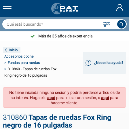
ccesorios y redes para remolque
nterior coche
ubiertas de protección
ondeo
ámparas
ccesorios para bicicletas
roductos GasStop®
Extintores & mantas ignífuga
Nederlands
ona alquitranada
xterior coche
xterior caravana & autocaravana
nclar
ccesorios para motocicletas
Más de 35 años de experiencia
Deutsch
istema eléctrico para remolque
argadores de batería y artículos solares
nterior caravana & autocaravana
quipo de cubierta
l aire libre
Inicio
English
Accesorios coche
luminación remolque
nversores de energía
lectricidad
anchos y grilletes
erramientas
Fundas para ruedas
¿Necesita ayuda?
310860 - Tapas de ruedas Fox
Français
luminación remolque Aspöck
ccesorios 12V & 24V
ccesorios gas
eporte de vela
ujetacables
Ring negro de 16 pulgadas
Svenska
luminación remolque Radex
undas para coche y cubiertas superiores
enaje
eguridad
arios
No tiene iniciada ninguna sesión y podría perderse artículos de
su interés. Haga clic
aquí
para iniciar una sesión, o
aquí
para
luminación LED remolque
erramientas para coche
roductos para mantenimiento
eparación y mantenimiento
VARTA®
Norsk
hacerse cliente.
ablero para remolque
ombillas para coche
ccesorios tecnicos
uerda
laca de señalización para puerta
Dansk
310860
Tapas de ruedas Fox Ring
negro de 16 pulgadas
eflectores
usibles
ccesorios para tiendas de campaña
ubiertas de protección y accesorios