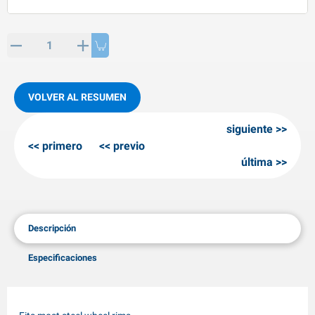
rtículos de SPP
roductos para invierno
rtículos AL-KO
adenas invernales
VOLVER AL RESUMEN
siguiente
primero
previo
última
Descripción
Especificaciones