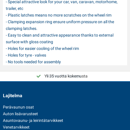
- Special attractive look for your car, van, caravan, motorhome,
trailer, etc
- Plastic latches means no more scratches on the wheel rim
- Clamping expansion ring ensure uniform pressure on all the
clamping latches.
- Easy to clean and attractive appearance thanks to external
surface with gloss coating
- Holes for easier cooling of the wheel rim
- Holes for tyre - valves
- No tools needed for assembly
Yli 35 vuotta kokemusta
Valitse PAT Europe
Lajitelma
Perävaunun osat
Auton lisävarusteet
Asuntovaunu- ja leirintätarvikkeet
Venetarvikkeet