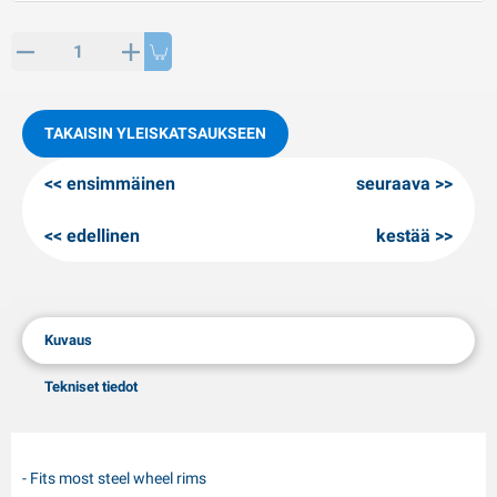
PP artikkeleita
alvituotteet
L-KO artikkeleita
umiketjut
TAKAISIN YLEISKATSAUKSEEN
ensimmäinen
seuraava
edellinen
kestää
Kuvaus
Tekniset tiedot
- Fits most steel wheel rims