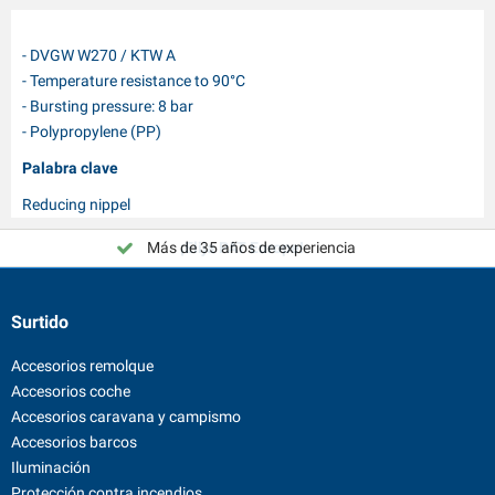
- DVGW W270 / KTW A
- Temperature resistance to 90°C
- Bursting pressure: 8 bar
- Polypropylene (PP)
Palabra clave
Reducing nippel
Más de 35 años de experiencia
¡Elija PAT Europe!
Surtido
Accesorios remolque
Accesorios coche
Accesorios caravana y campismo
Accesorios barcos
Iluminación
Protección contra incendios