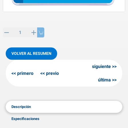
rtículos de SPP
roductos para invierno
rtículos AL-KO
adenas invernales
VOLVER AL RESUMEN
siguiente
primero
previo
última
Descripción
Especificaciones