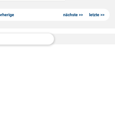
orherige
nächste
letzte