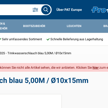
Über PAT Europe
N &
BOOTSZUBEHÖR
LEUCHTEN
BR
EHÖR
Sehr umfassendes Sortiment
Schnelle Belieferung aus Lagerhaltung
02S - Trinkwasserschlauch blau 5,00M / Ø10x15mm
önnen Sie nicht alle Artikel sehen, die wir anbieten. Klicken Sie
hier
zum e
ch blau 5,00M / Ø10x15mm