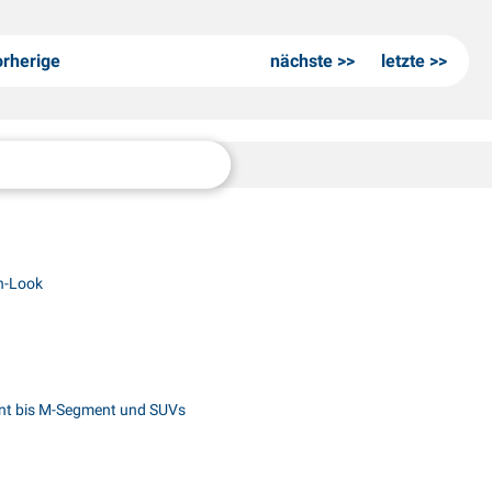
orherige
nächste
letzte
on-Look
ent bis M-Segment und SUVs