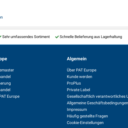
en
Sehr umfassendes Sortiment
Schnelle Belieferung aus Lagerhaltung
ope
Algemein
temaster
Über PAT Europe
handel
Kunde werden
herung
ProPlus
handel
Private Label
 PAT Europe
Gesellschaftlich verantwortliche
Allgemeine Geschäftsbedingunge
Impressum
Häufig gestellte Fragen
Cookie-Einstellungen