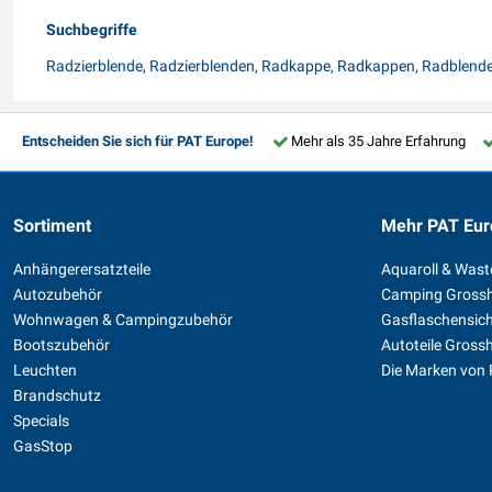
Suchbegriffe
Radzierblende, Radzierblenden, Radkappe, Radkappen, Radblend
Entscheiden Sie sich für PAT Europe!
Mehr als 35 Jahre Erfahrung
Sortiment
Mehr PAT Eur
Anhängerersatzteile
Aquaroll & Was
Autozubehör
Camping Gross
Wohnwagen & Campingzubehör
Gasflaschensic
Bootszubehör
Autoteile Gross
Leuchten
Die Marken von
Brandschutz
Specials
GasStop