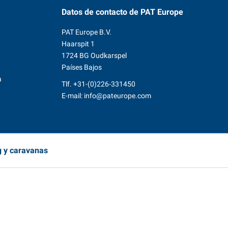
Datos de contacto
de PAT Europe
PAT Europe B.V.
Haarspit 1
1724 BG Oudkarspel
Países Bajos
a
Tlf.
+31-(0)226-331450
E-mail:
info@pateurope.com
g y caravanas