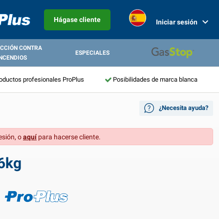
Hágase cliente
Iniciar sesión
CCIÓN CONTRA
ESPECIALES
NCENDIOS
roductos profesionales ProPlus
Posibilidades de marca blanca
¿Necesita ayuda?
esión, o
aquí
para hacerse cliente.
36kg