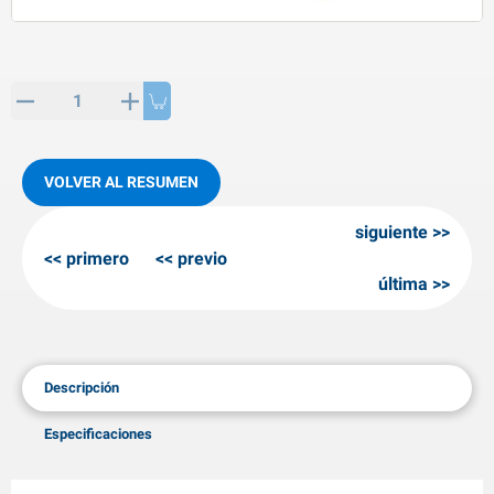
rtículos de SPP
roductos para invierno
rtículos AL-KO
adenas invernales
VOLVER AL RESUMEN
siguiente
primero
previo
última
Descripción
Especificaciones