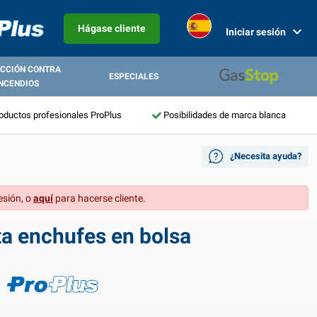
Hágase cliente
Iniciar sesión
CCIÓN CONTRA
ESPECIALES
NCENDIOS
roductos profesionales ProPlus
Posibilidades de marca blanca
¿Necesita ayuda?
esión, o
aquí
para hacerse cliente.
ta enchufes en bolsa