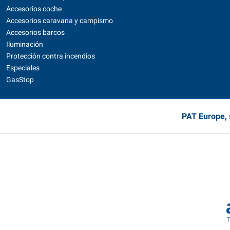
Accesorios coche
Accesorios caravana y campismo
Accesorios barcos
Iluminación
Protección contra incendios
Especiales
GasStop
PAT Europe, 