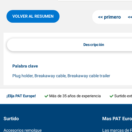
VOLVER AL RESUMEN
primero
Descripción
Palabra clave
Plug holder, Breakaway cable, Breakaway cable trailer
¡Elija PAT Europe!
Más de 35 años de experiencia
Surtido ex
Surtido
Mas PAT Eur
Accesorios remolque
Las marcas de 