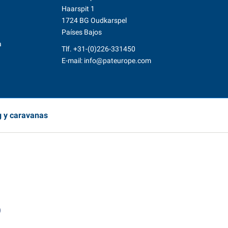
Haarspit 1
1724 BG Oudkarspel
Países Bajos
a
Tlf.
+31-(0)226-331450
E-mail:
info@pateurope.com
g y caravanas