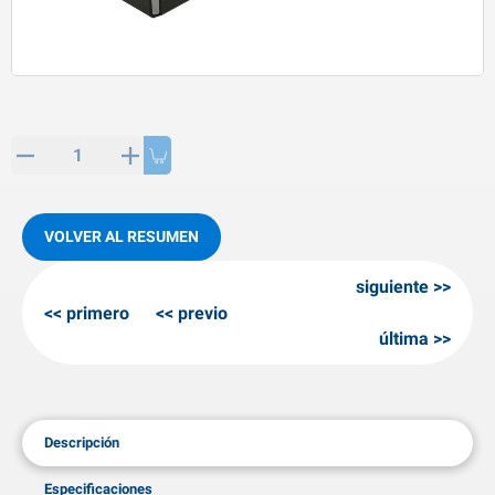
rtículos de SPP
roductos para invierno
rtículos AL-KO
adenas invernales
VOLVER AL RESUMEN
siguiente
primero
previo
última
Descripción
Especificaciones