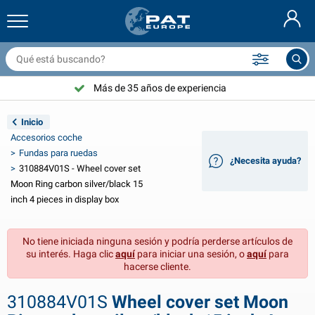
ccesorios y redes para remolque
nterior coche
ubiertas de protección
ondeo
ámparas
ccesorios para bicicletas
roductos GasStop®
Extintores & mantas ignífuga
Nederlands
ona alquitranada
xterior coche
xterior caravana & autocaravana
nclar
ccesorios para motocicletas
Más de 35 años de experiencia
Deutsch
istema eléctrico para remolque
argadores de batería y artículos solares
nterior caravana & autocaravana
quipo de cubierta
l aire libre
Inicio
English
Accesorios coche
luminación remolque
nversores de energía
lectricidad
anchos y grilletes
erramientas
Fundas para ruedas
¿Necesita ayuda?
310884V01S - Wheel cover set
Français
luminación remolque Aspöck
ccesorios 12V & 24V
ccesorios gas
eporte de vela
ujetacables
Moon Ring carbon silver/black 15
inch 4 pieces in display box
Svenska
luminación remolque Radex
undas para coche y cubiertas superiores
enaje
eguridad
arios
No tiene iniciada ninguna sesión y podría perderse artículos de
luminación LED remolque
erramientas para coche
roductos para mantenimiento
eparación y mantenimiento
VARTA®
Norsk
su interés. Haga clic
aquí
para iniciar una sesión, o
aquí
para
hacerse cliente.
ablero para remolque
ombillas para coche
ccesorios tecnicos
uerda
laca de señalización para puerta
Dansk
310884V01S
Wheel cover set Moon
eflectores
usibles
ccesorios para tiendas de campaña
ubiertas de protección y accesorios