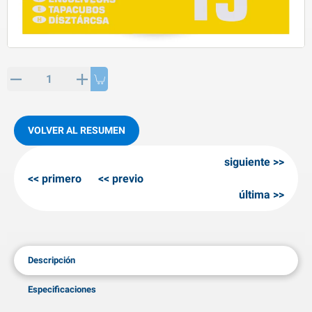
rtículos de SPP
roductos para invierno
rtículos AL-KO
adenas invernales
VOLVER AL RESUMEN
siguiente
primero
previo
última
Descripción
Especificaciones