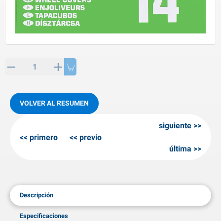
rtículos de SPP
roductos para invierno
rtículos AL-KO
adenas invernales
VOLVER AL RESUMEN
siguiente
primero
previo
última
Descripción
Especificaciones