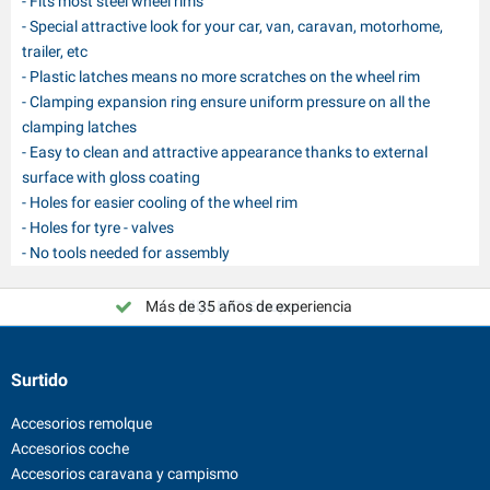
- Fits most steel wheel rims
- Special attractive look for your car, van, caravan, motorhome,
trailer, etc
- Plastic latches means no more scratches on the wheel rim
- Clamping expansion ring ensure uniform pressure on all the
clamping latches
- Easy to clean and attractive appearance thanks to external
surface with gloss coating
- Holes for easier cooling of the wheel rim
- Holes for tyre - valves
- No tools needed for assembly
Más de 35 años de experiencia
¡Elija PAT Europe!
Surtido
Accesorios remolque
Accesorios coche
Accesorios caravana y campismo