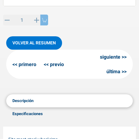
rtículos de SPP
roductos para invierno
rtículos AL-KO
adenas invernales
VOLVER AL RESUMEN
siguiente
primero
previo
última
Descripción
Especificaciones