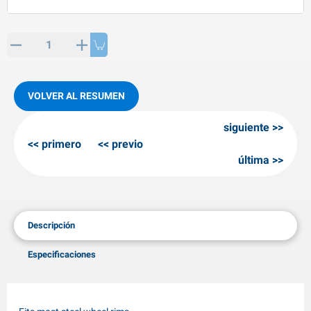
rtículos de SPP
roductos para invierno
rtículos AL-KO
adenas invernales
VOLVER AL RESUMEN
siguiente
primero
previo
última
Descripción
Especificaciones