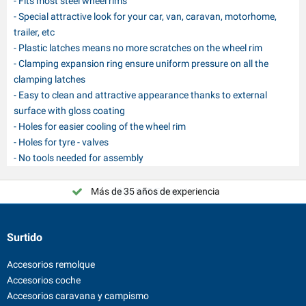
- Fits most steel wheel rims
- Special attractive look for your car, van, caravan, motorhome,
trailer, etc
- Plastic latches means no more scratches on the wheel rim
- Clamping expansion ring ensure uniform pressure on all the
clamping latches
- Easy to clean and attractive appearance thanks to external
surface with gloss coating
- Holes for easier cooling of the wheel rim
- Holes for tyre - valves
- No tools needed for assembly
Más de 35 años de experiencia
¡Elija PAT Europe!
Surtido
Accesorios remolque
Accesorios coche
Accesorios caravana y campismo