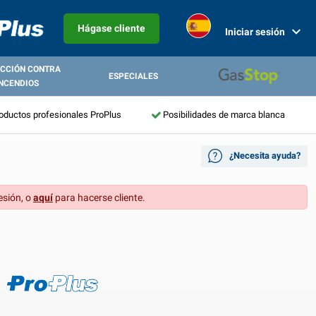
Hágase cliente
Iniciar sesión
CCIÓN CONTRA
ESPECIALES
NCENDIOS
roductos profesionales ProPlus
Posibilidades de marca blanca
¿Necesita ayuda?
esión, o
aquí
para hacerse cliente.