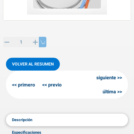
rtículos de SPP
roductos para invierno
rtículos AL-KO
adenas invernales
VOLVER AL RESUMEN
siguiente
primero
previo
última
Descripción
Especificaciones