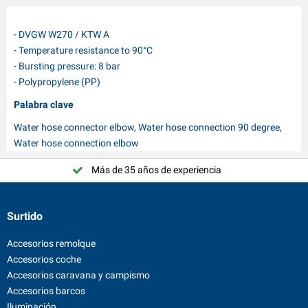
- DVGW W270 / KTW A
- Temperature resistance to 90°C
- Bursting pressure: 8 bar
- Polypropylene (PP)
Palabra clave
Water hose connector elbow, Water hose connection 90 degree,
Water hose connection elbow
Más de 35 años de experiencia
Surtido
Accesorios remolque
Accesorios coche
Accesorios caravana y campismo
Accesorios barcos
Iluminación