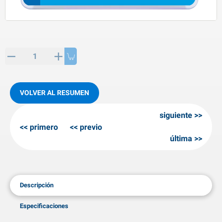
rtículos de SPP
roductos para invierno
rtículos AL-KO
adenas invernales
VOLVER AL RESUMEN
siguiente
primero
previo
última
Descripción
Especificaciones